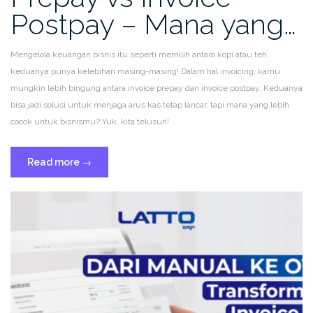
Postpay – Mana yang…
Mengelola keuangan bisnis itu seperti memilih antara kopi atau teh,
keduanya punya kelebihan masing-masing! Dalam hal invoicing, kamu
mungkin lebih bingung antara invoice prepay dan invoice postpay. Keduanya
bisa jadi solusi untuk menjaga arus kas tetap lancar, tapi mana yang lebih
cocok untuk bisnismu? Yuk, kita telusuri!
“Perbandingan:
Read more
→
Invoice
Prepay
vs
Invoice
Postpay
–
Mana
yang
Lebih