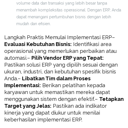
volume data dan transaksi yang lebih besar tanpa
menambah kompleksitas operasional. Dengan ERP, Anda
dapat menangani pertumbuhan bisnis dengan lebih
mudah dan efisien.
Langkah Praktis Memulai Implementasi ERP
–
Evaluasi Kebutuhan Bisnis:
Identifikasi area
operasional yang memerlukan perbaikan atau
automasi.
–
Pilih Vendor ERP yang Tepat:
Pastikan solusi ERP yang dipilih sesuai dengan
ukuran, industri, dan kebutuhan spesifik bisnis
Anda.
–
Libatkan Tim dalam Proses
Implementasi:
Berikan pelatihan kepada
karyawan untuk memastikan mereka dapat
menggunakan sistem dengan efektif.
–
Tetapkan
Target yang Jelas:
Pastikan ada indikator
kinerja yang dapat diukur untuk menilai
keberhasilan implementasi ERP.