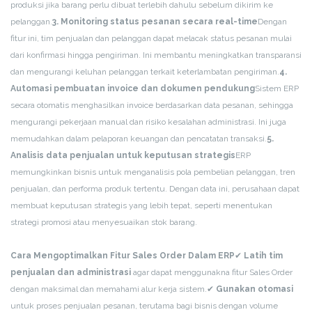
produksi jika barang perlu dibuat terlebih dahulu sebelum dikirim ke
pelanggan.
3. Monitoring status pesanan secara real-time
Dengan
fitur ini, tim penjualan dan pelanggan dapat melacak status pesanan mulai
dari konfirmasi hingga pengiriman. Ini membantu meningkatkan transparansi
dan mengurangi keluhan pelanggan terkait keterlambatan pengiriman.
4.
Automasi pembuatan invoice dan dokumen pendukung
Sistem ERP
secara otomatis menghasilkan invoice berdasarkan data pesanan, sehingga
mengurangi pekerjaan manual dan risiko kesalahan administrasi. Ini juga
memudahkan dalam pelaporan keuangan dan pencatatan transaksi.
5.
Analisis data penjualan untuk keputusan strategis
ERP
memungkinkan bisnis untuk menganalisis pola pembelian pelanggan, tren
penjualan, dan performa produk tertentu. Dengan data ini, perusahaan dapat
membuat keputusan strategis yang lebih tepat, seperti menentukan
strategi promosi atau menyesuaikan stok barang.
Cara Mengoptimalkan Fitur Sales Order Dalam ERP
✔
Latih tim
penjualan dan administrasi
agar dapat menggunakna fitur Sales Order
dengan maksimal dan memahami alur kerja sistem.
✔
Gunakan otomasi
untuk proses penjualan pesanan, terutama bagi bisnis dengan volume