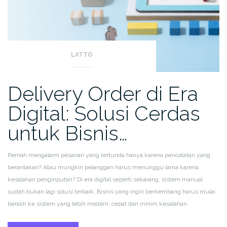
LATTO
Delivery Order di Era
Digital: Solusi Cerdas
untuk Bisnis…
Pernah mengalami pesanan yang tertunda hanya karena pencatatan yang
berantakan? Atau mungkin pelanggan harus menunggu lama karena
kesalahan penginputan? Di era digital seperti sekarang, sistem manual
sudah bukan lagi solusi terbaik. Bisnis yang ingin berkembang harus mulai
beralih ke sistem yang lebih modern, cepat dan minim kesalahan.