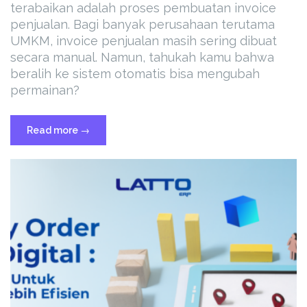
terabaikan adalah proses pembuatan invoice
penjualan. Bagi banyak perusahaan terutama
UMKM, invoice penjualan masih sering dibuat
secara manual. Namun, tahukah kamu bahwa
beralih ke sistem otomatis bisa mengubah
permainan?
“Dari
Read more
→
Manual
ke
Otomatis:
Transformasi
Proses
Invoice
Penjualan
di
Era
Digital”