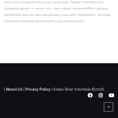
bisnis dan mengambil keputusan yang tepat. Dengan memahami dan
mengelola laporan ini secara rutin, kamu dapat mengidentifikasi peluang
peningkatan laba dan area pengeluaran yang perlu dikendalikan, sehingga
membantu mencapai pertumbuhan yang berkelanjutan.
|
About Us
|
Privacy Policy
|
Kreasi Binar Indonesia ©2026