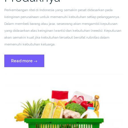
Perkembangan ritel di Indonesia yang semakin pesat didasarkan pada
keinginan perusahaan untuk memenuhi kebutuhan setiap pelanggannya.
Dalam membeli barang atau jasa, seseorang akan mengambil keputusan
yang didasarkan atas keinginan (wants) dan kebutuhan (needs). Keputusan
akan semakin kuat jika kebutuhan tersebut bersifat rutinitas dalam
memenuhi kebutuhan keluarga.
“Apa
Read more
→
itu
FMCG?
Pengertian
dan
Jenis
Produknya”