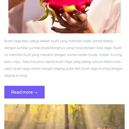
Buah naga atau pitaya adalah buah yang memiliki corak warna terang
dengan jumbai-jumbai disekelilingnya yang mirip dengan sisik naga. Buah
ini memiliki kulit yang menarik dengan warna merah muda, merah, kuning,
atau ungu. Ada dua jenis utama buah naga yang paling umum ditemukan,
yaitu buah naga merah dengan daging putih dan buah naga kuning dengan
daging kuning.
“Kenalan
Read more
→
Sama
Buah
Naga”