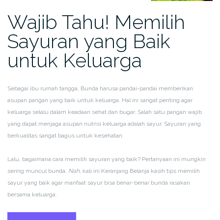
Wajib Tahu! Memilih
Sayuran yang Baik
untuk Keluarga
Sebagai ibu rumah tangga, Bunda harusa pandai-pandai memberikan
asupan pangan yang baik untuk keluarga. Hal ini sangat penting agar
keluarga selalu dalam keadaan sehat dan bugar. Salah satu pangan wajib
yang dapat menjaga asupan nutrisi keluarga adalah sayur. Sayuran yang
berkualitas sangat bagus untuk kesehatan.
Lalu, bagaimana cara memilih sayuran yang baik? Pertanyaan ini mungkin
sering muncul bunda.
Nah,
kali ini Keranjang Belanja kasih tips memilih
sayur yang baik agar manfaat sayur bisa benar-benar bunda rasakan
bersama keluarga.