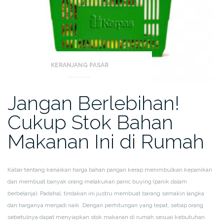
KERANJANG PASAR
Jangan Berlebihan!
Cukup Stok Bahan
Makanan Ini di Rumah
Kabar tentang kenaikan harga bahan pangan kerap menimbulkan kepanikan
dan membuat banyak orang melakukan panic buying (panik dalam
berbelanja). Padahal, tindakan ini justru membuat barang semakin langka
dan harganya menjadi naik. Dengan perhitungan yang tepat, setiap orang
sebetulnya dapat menyiapkan stok makanan di rumah sesuai kebutuhan.