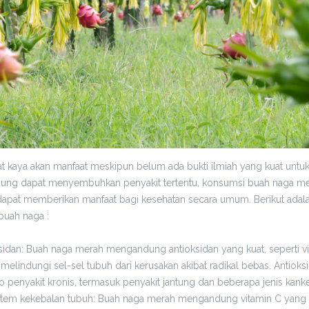
t kaya akan manfaat meskipun belum ada bukti ilmiah yang kuat unt
sung dapat menyembuhkan penyakit tertentu, konsumsi buah naga me
 dapat memberikan manfaat bagi kesehatan secara umum. Berikut adal
buah naga :
sidan: Buah naga merah mengandung antioksidan yang kuat, seperti vi
lindungi sel-sel tubuh dari kerusakan akibat radikal bebas. Antio
o penyakit kronis, termasuk penyakit jantung dan beberapa jenis kanke
stem kekebalan tubuh: Buah naga merah mengandung vitamin C yang 