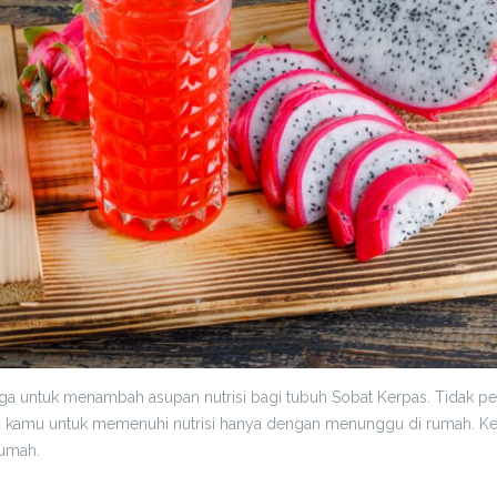
a untuk menambah asupan nutrisi bagi tubuh Sobat Kerpas. Tidak per
kamu untuk memenuhi nutrisi hanya dengan menunggu di rumah. Kerp
Rumah.