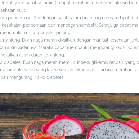
n tubuh yang sehat. Vitamin C dapat membantu melawan infeksi dan 
ehatan kulit.
tem pencernaan: Kandungan serat dalam buah naga merah dapat me
kesehatan pencernaan dan mencegah sembelit. Serat juga dapat m
menurunkan risiko penyakit jantung.
an jantung: Buah naga merah dikaitkan dengan manfaat kesehatan jan
, dan antioksidannya. Mereka dapat membantu mengurangi kadar koles
ngkatkan aliran darah ke jantung.
o diabetes: Buah naga merah memiliki indeks glikemik rendah, yang be
jakan gula darah yang tajam setelah dikonsumsi. Ini bisa membantu
 dan mengurangi risiko diabetes.