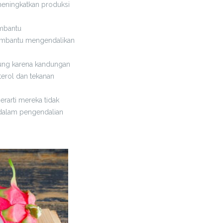
meningkatkan produksi
mbantu
embantu mengendalikan
tung karena kandungan
terol dan tekanan
rarti mereka tidak
 dalam pengendalian