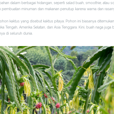
ahan dalam berbagai hidangan, seperti salad buah, smoothie, atau so
m pembuatan minuman dan makanan penutup karena warna dan rasany
hon kaktus yang disebut kaktus pitaya. Pohon ini biasanya ditemukan
rika Tengah, Amerika Selatan, dan Asia Tenggara. Kini, buah naga juga
nya di seluruh dunia.