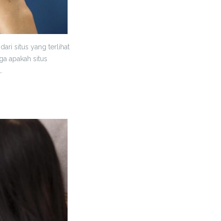
ari situs yang terlihat
ga apakah situs
.