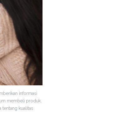
mberikan informasi
elum membeli produk,
tentang kualitas