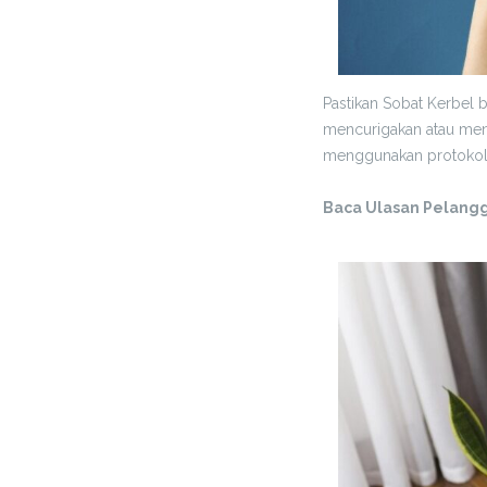
Pastikan Sobat Kerbel b
mencurigakan atau mena
menggunakan protokol 
Baca Ulasan Pelang