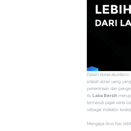
Dalam dunia akuntansi, 
adalah aliran uang yan
penerimaan dan pengelua
itu
Laba Bersih
merupa
termasuk pajak serta bi
sebagai indikator kiner
Mengapa Arus Kas lebih