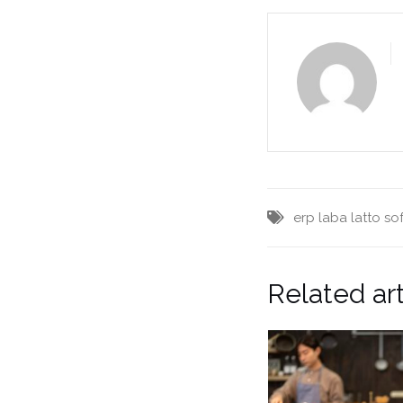
erp
laba
latto
so
Related art