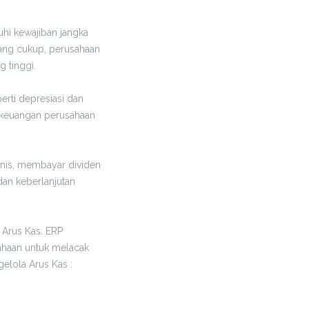
hi kewajiban jangka
yang cukup, perusahaan
 tinggi.
erti depresiasi dan
si keuangan perusahaan
snis, membayar dividen
an keberlanjutan
Arus Kas. ERP
ahaan untuk melacak
elola Arus Kas :