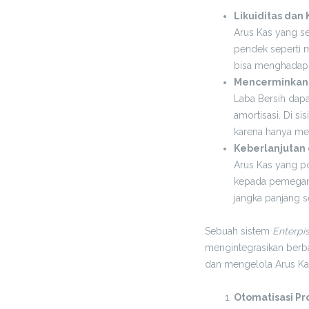
Likuiditas dan
Arus Kas yang s
pendek seperti m
bisa menghadapi 
Mencerminkan 
Laba Bersih dapa
amortisasi. Di s
karena hanya men
Keberlanjutan
Arus Kas yang p
kepada pemegang
jangka panjang 
Sebuah sistem
Enterpi
mengintegrasikan berba
dan mengelola Arus Ka
Otomatisasi Pr