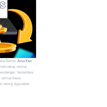
Laba Bersih.
Arus Kas
ni mencakup semua
s pendanaan. Sementara
 semua biaya,
dan sering digunakan