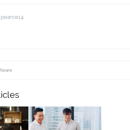
pearce14
ftware
icles