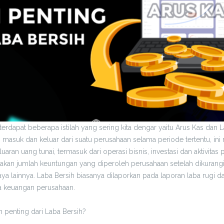
terdapat beberapa istilah yang sering kita dengar yaitu Arus Kas dan 
g masuk dan keluar dari suatu perusahaan selama periode tertentu, i
ran uang tunai, termasuk dari operasi bisnis, investasi dan aktivita
kan jumlah keuntungan yang diperoleh perusahaan setelah dikurangi
aya lainnya. Laba Bersih biasanya dilaporkan pada laporan laba rugi 
ja keuangan perusahaan.
 penting dari Laba Bersih?