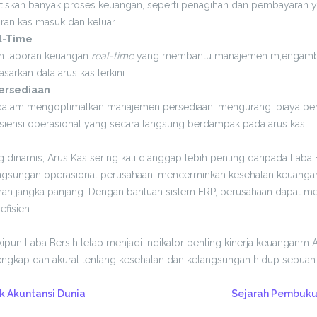
iskan banyak proses keuangan, seperti penagihan dan pembayaran
ran kas masuk dan keluar.
l-Time
n laporan keuangan
real-time
yang membantu manajemen m,engambi
sarkan data arus kas terkini.
ersediaan
alam mengoptimalkan manajemen persediaan, mengurangi biaya pe
siensi operasional yang secara langsung berdampak pada arus kas.
 dinamis, Arus Kas sering kali dianggap lebih penting daripada Laba 
ngsungan operasional perusahaan, mencerminkan kesehatan keuangan
 jangka panjang. Dengan bantuan sistem ERP, perusahaan dapat me
efisien.
pun Laba Bersih tetap menjadi indikator penting kinerja keuanganm
engkap dan akurat tentang kesehatan dan kelangsungan hidup sebuah
 Akuntansi Dunia
Sejarah Pembuku