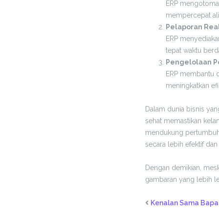
ERP mengotomat
mempercepat ali
Pelaporan Rea
ERP menyediaka
tepat waktu berda
Pengelolaan P
ERP membantu d
meningkatkan efi
Dalam dunia bisnis yang
sehat memastikan kela
mendukung pertumbuhan
secara lebih efektif dan 
Dengan demikian, meski
gambaran yang lebih l
Kenalan Sama Bapak