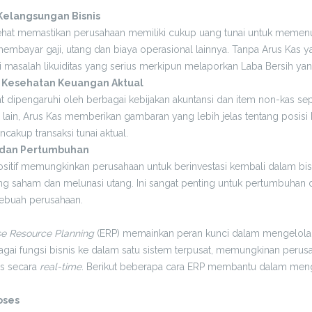
 Kelangsungan Bisnis
ehat memastikan perusahaan memiliki cukup uang tunai untuk memenu
embayar gaji, utang dan biaya operasional lainnya. Tanpa Arus Kas 
masalah likuiditas yang serius merkipun melaporkan Laba Bersih yang
Kesehatan Keuangan Aktual
t dipengaruhi oleh berbagai kebijakan akuntansi dan item non-kas sep
isi lain, Arus Kas memberikan gambaran yang lebih jelas tentang posi
cakup transaksi tunai aktual.
 dan Pertumbuhan
ositif memungkinkan perusahaan untuk berinvestasi kembali dalam bi
 saham dan melunasi utang. Ini sangat penting untuk pertumbuhan d
sebuah perusahaan.
se Resource Planning
(ERP) memainkan peran kunci dalam mengelola 
gai fungsi bisnis ke dalam satu sistem terpusat, memungkinan perus
s secara
real-time
. Berikut beberapa cara ERP membantu dalam meng
oses